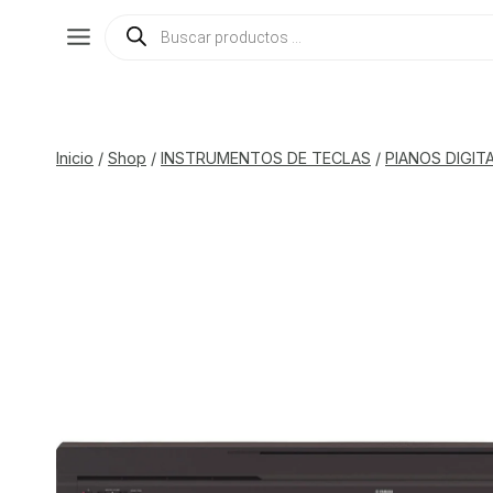
Saltar
Búsqueda
de
al
productos
contenido
Inicio
/
Shop
/
INSTRUMENTOS DE TECLAS
/
PIANOS DIGIT