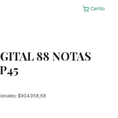
Carrito
GITAL 88 NOTAS
P45
cionales:
$
904.958,68