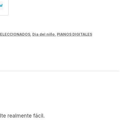
 SELECCIONADOS
,
Dia del niño
,
PIANOS DIGITALES
te realmente fácil.