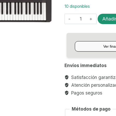
10 disponibles
PIANO
Añadir
DIGITAL
88
NOTAS
YAMAHA
P45
cantidad
Envíos immediatos
Satisfacción garanti
Atención personaliza
Pagos seguros
Métodos de pago