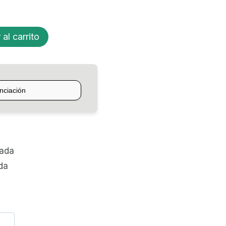
 al carrito
zada
da