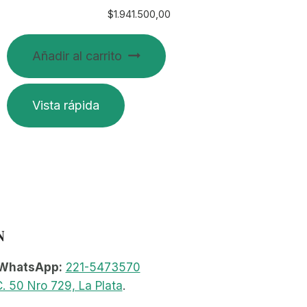
$
1.941.500,00
Añadir al carrito
Vista rápida
N
WhatsApp:
221-5473570
. 50 Nro 729, La Plata
.