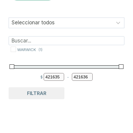
WARWICK
(1)
$
-
Minimum Price
Maximum Price
FILTRAR