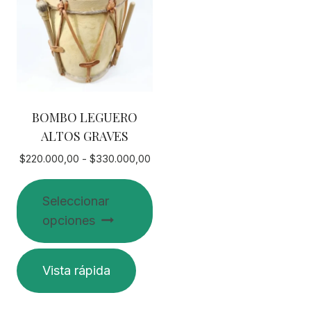
BOMBO LEGUERO
ALTOS GRAVES
Rango
$
220.000,00
-
$
330.000,00
de
precios:
Seleccionar
desde
opciones
$220.000,00
hasta
$330.000,00
Este
Vista rápida
producto
tiene