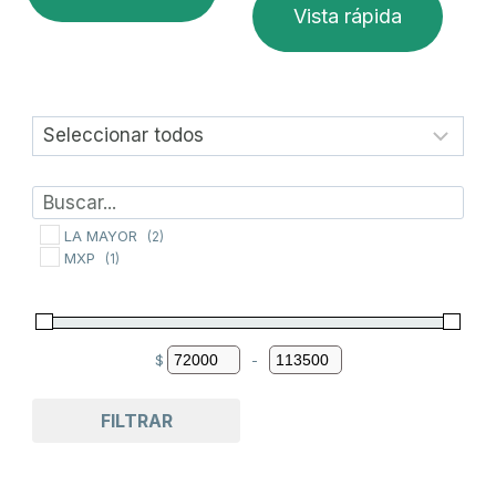
Vista rápida
LA MAYOR
(2)
MXP
(1)
$
-
Minimum Price
Maximum Price
FILTRAR