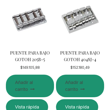
PUENTE PARA BAJO
PUENTE PARA BAJO
GOTOH 205B-5
GOTOH 404SJ-4
$
149.105,88
$
152.180,49
Añadir al
Añadir al
carrito
carrito
Vista rápida
Vista rápida