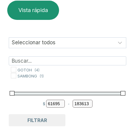
Vista rápida
GOTOH
(4)
SAMBONG
(1)
$
-
Minimum Price
Maximum Price
FILTRAR