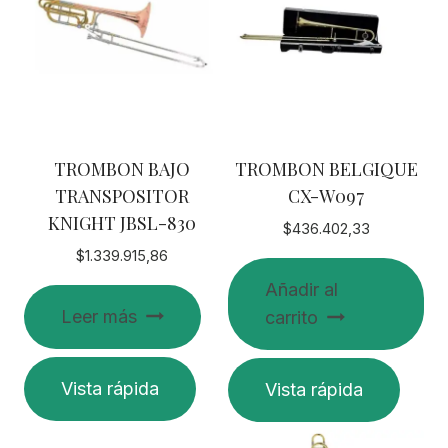
TROMBON BAJO
TROMBON BELGIQUE
TRANSPOSITOR
CX-W097
KNIGHT JBSL-830
$
436.402,33
$
1.339.915,86
Añadir al
Leer más
carrito
Vista rápida
Vista rápida