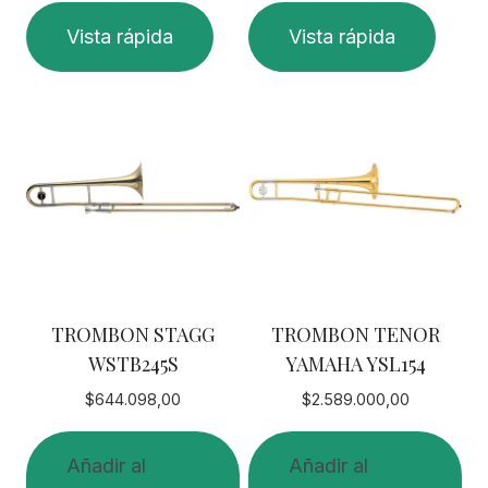
Vista rápida
Vista rápida
TROMBON STAGG
TROMBON TENOR
WSTB245S
YAMAHA YSL154
$
644.098,00
$
2.589.000,00
Añadir al
Añadir al