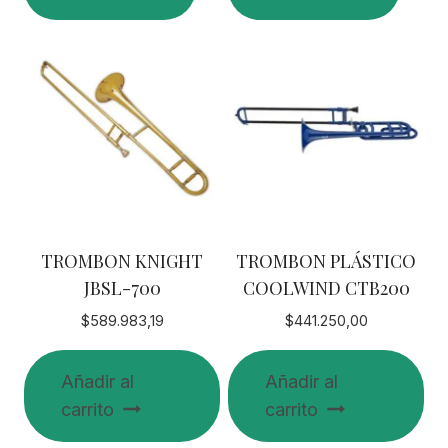
TROMBON KNIGHT
TROMBON PLÁSTICO
JBSL-700
COOLWIND CTB200
$
589.983,19
$
441.250,00
Añadir al
Añadir al
carrito
carrito