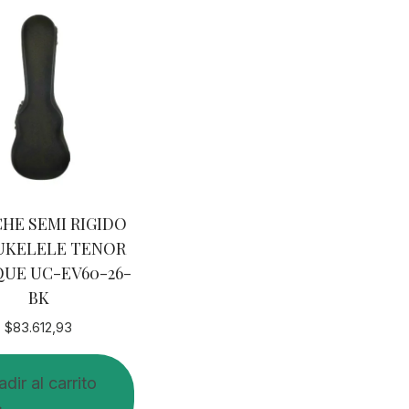
HE SEMI RIGIDO
UKELELE TENOR
QUE UC-EV60-26-
BK
$
83.612,93
dir al carrito