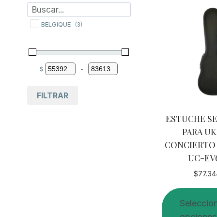
BELGIQUE
(3)
$
-
Minimum Price
Maximum Price
FILTRAR
ESTUCHE SE
PARA U
CONCIERTO
UC-EV
$
77.34
Seleccio
opciones