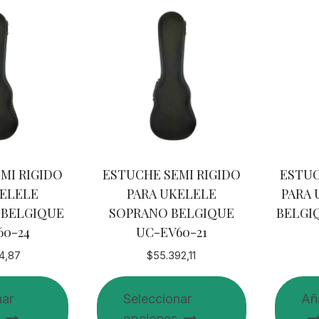
MI RIGIDO
ESTUCHE SEMI RIGIDO
ESTUC
KELELE
PARA UKELELE
PARA 
 BELGIQUE
SOPRANO BELGIQUE
BELGI
60-24
UC-EV60-21
4,87
$
55.392,11
nar
Seleccionar
Aña
opciones