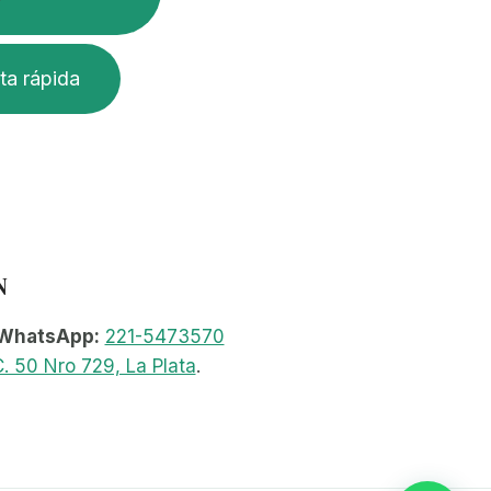
ta rápida
N
WhatsApp:
221-5473570
. 50 Nro 729, La Plata
.