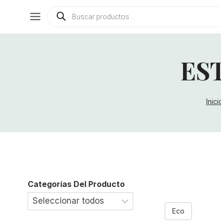
Saltar
Búsqueda
de
al
productos
contenido
ES
Inici
Categorías Del Producto
Eco