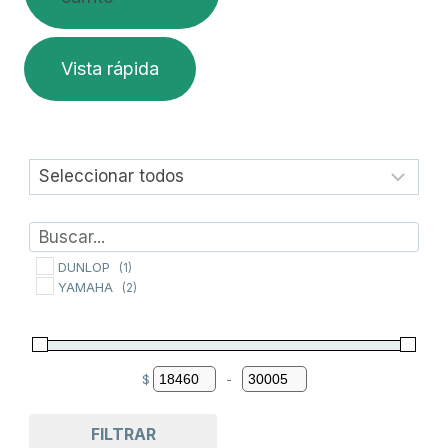
Vista rápida
DUNLOP
(1)
YAMAHA
(2)
$
-
Minimum Price
Maximum Price
FILTRAR