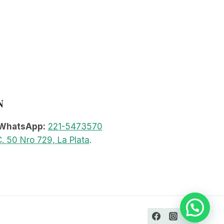
N
WhatsApp:
221-5473570
. 50 Nro 729, La Plata
.