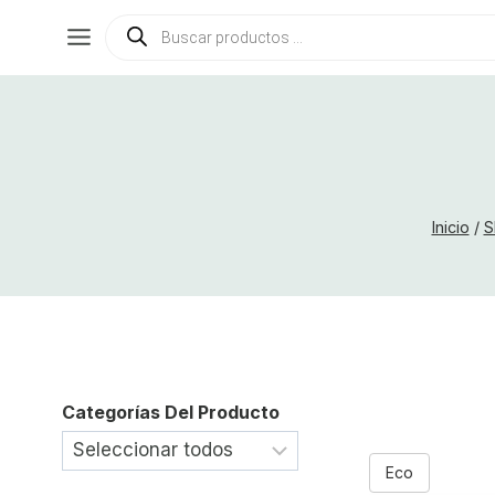
Saltar
Búsqueda
de
al
productos
contenido
Inicio
/
S
Categorías Del Producto
Eco