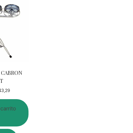
 CABRON
CT
43,29
 carrito