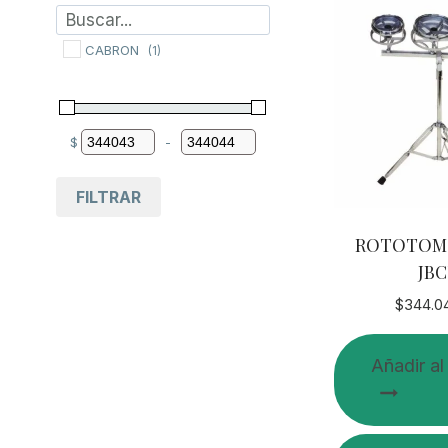
CABRON
(1)
$
-
Minimum Price
Maximum Price
FILTRAR
ROTOTOM
JB
$
344.0
Añadir al