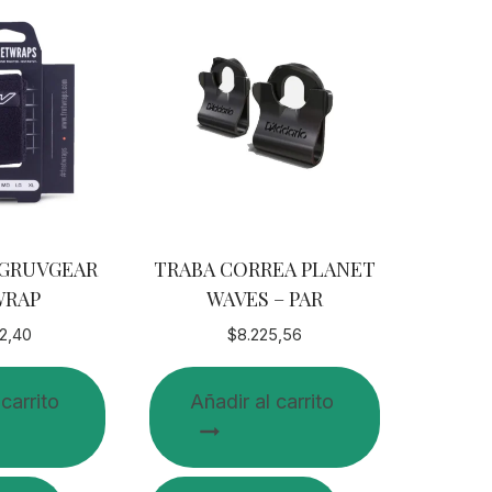
GRUVGEAR
TRABA CORREA PLANET
WRAP
WAVES – PAR
2,40
$
8.225,56
 carrito
Añadir al carrito