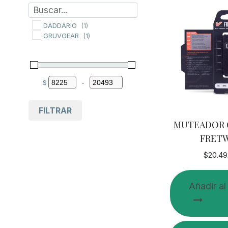
DADDARIO
(1)
GRUVGEAR
(1)
$
-
Minimum Price
Maximum Price
FILTRAR
MUTEADOR 
FRET
$
20.49
Añadir al