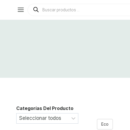
Saltar
Búsqueda
de
al
productos
contenido
Categorías Del Producto
Eco