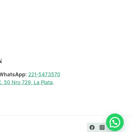
N
WhatsApp:
221-5473570
. 50 Nro 729, La Plata
.