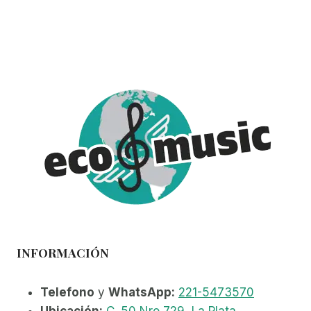
INFORMACIÓN
Telefono
y
WhatsApp:
221-5473570
Ubicación:
C. 50 Nro 729, La Plata
.