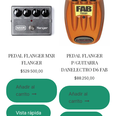
PEDAL FLANGER MXR
PEDAL FLANGER
FLANGER
P/GUITARRA
DANELECTRO D6 FAB
$
529.500,00
$
88.250,00
Añadir al
Añadir al
carrito
carrito
Vista rápida