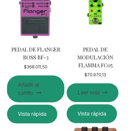
PEDAL DE FLANGER
PEDAL DE
BOSS BF-3
MODULACIÓN
FLAMMA FC05
$
368.011,50
$
70.970,13
Añadir al
Leer más
carrito
Vista rápida
Vista rápida