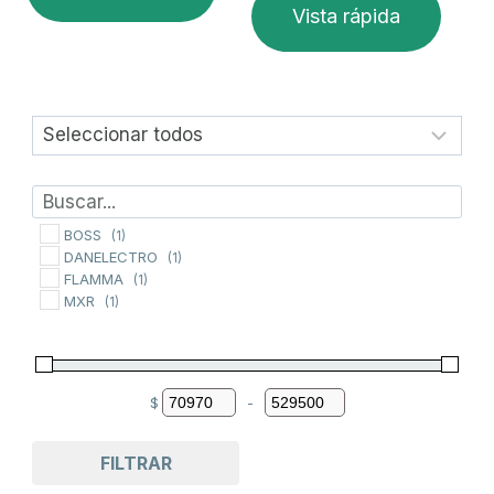
Vista rápida
BOSS
(1)
DANELECTRO
(1)
FLAMMA
(1)
MXR
(1)
$
-
Minimum Price
Maximum Price
FILTRAR