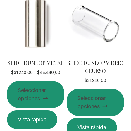
SLIDE DUNLOP METAL
SLIDE DUNLOP VIDRIO
GRUESO
Rango
$
31.240,00
-
$
45.440,00
de
$
31.240,00
precios:
Seleccionar
desde
Seleccionar
opciones
$31.240,00
hasta
opciones
$45.440,00
Este
Vista rápida
producto
Este
Vista rápida
tiene
producto