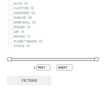
ALICE
(1)
CLAYTON
(1)
DADDARIO
(2)
DUNLOP
(4)
ERNIE BALL
(3)
FENDER
(2)
LBP
(1)
MATRIX
(1)
PLANET WAVES
(2)
STAGG
(1)
$
-
Minimum Price
Maximum Price
FILTRAR