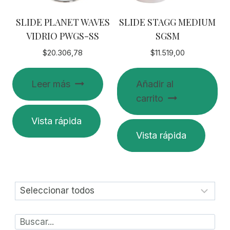
SLIDE PLANET WAVES
SLIDE STAGG MEDIUM
VIDRIO PWGS-SS
SGSM
$
20.306,78
$
11.519,00
Leer más
Añadir al
carrito
Vista rápida
Vista rápida