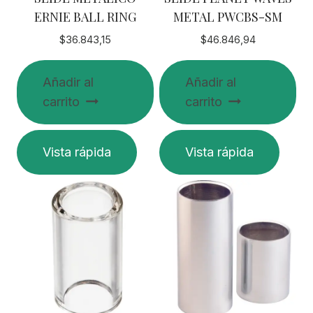
ERNIE BALL RING
METAL PWCBS-SM
$
36.843,15
$
46.846,94
Añadir al
Añadir al
carrito
carrito
Vista rápida
Vista rápida