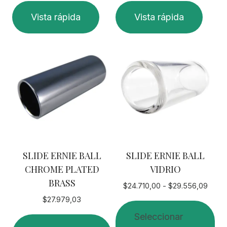
Vista rápida
Vista rápida
SLIDE ERNIE BALL
SLIDE ERNIE BALL
CHROME PLATED
VIDRIO
BRASS
Rang
$
24.710,00
-
$
29.556,09
de
$
27.979,03
preci
Seleccionar
desd