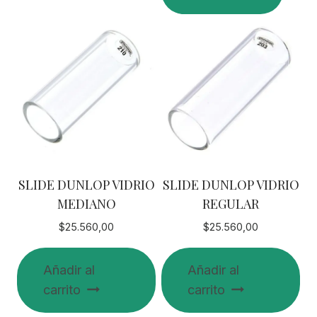
múltiples
tiene
variantes.
múltiples
Las
variantes.
opciones
Las
se
opciones
pueden
se
elegir
pueden
en
elegir
la
en
SLIDE DUNLOP VIDRIO
SLIDE DUNLOP VIDRIO
página
la
MEDIANO
REGULAR
de
página
producto
de
$
25.560,00
$
25.560,00
producto
Añadir al
Añadir al
carrito
carrito