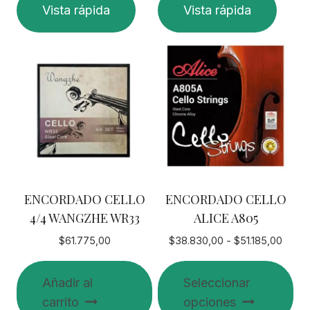
Vista rápida
Vista rápida
ENCORDADO CELLO
ENCORDADO CELLO
4/4 WANGZHE WR33
ALICE A805
Rang
$
61.775,00
$
38.830,00
-
$
51.185,00
de
precio
Añadir al
Seleccionar
desd
carrito
opciones
$38.8