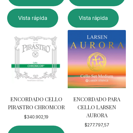
hasta
$51.1
Este
Vista rápida
Vista rápida
producto
tiene
múltiples
variantes.
Las
opciones
se
pueden
elegir
en
ENCORDADO CELLO
ENCORDADO PARA
la
PIRASTRO CHROMCOR
CELLO LARSEN
página
AURORA
de
$
340.902,19
producto
$
277.797,57