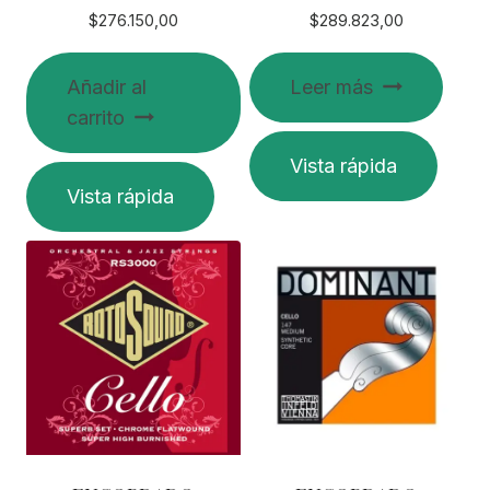
$
276.150,00
$
289.823,00
Añadir al
Leer más
carrito
Vista rápida
Vista rápida