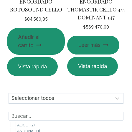
ENCORDADO
ENCORDADO
ROTOSOUND CELLO
THOMASTIK CELLO 4/4
DOMINANT 147
$
84.560,85
$
569.470,00
Añadir al
Leer más
carrito
Vista rápida
Vista rápida
ALICE
(2)
ANCONA
(1)