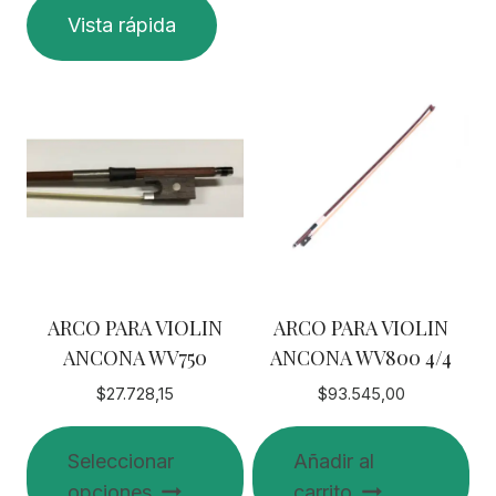
Vista rápida
ARCO PARA VIOLIN
ARCO PARA VIOLIN
ANCONA WV750
ANCONA WV800 4/4
$
27.728,15
$
93.545,00
Seleccionar
Añadir al
opciones
carrito