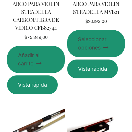
ARCO PARA VIOLIN
ARCO PARA VIOLIN
STRADELLA
STRADELLA MVB21
CARBON/FIBRA DE
$
20.193,00
VIDRIO CFB82344
$
75.349,00
Seleccionar
opciones
Añadir al
Este
carrito
Vista rápida
producto
tiene
Vista rápida
múltiples
variantes.
Las
opciones
se
pueden