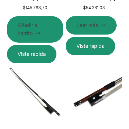
producto
$
145.768,70
$
54.381,03
Añadir al
Leer más
carrito
Vista rápida
Vista rápida