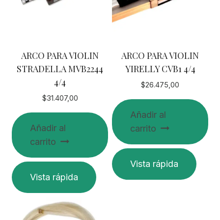
elegir
en
la
página
ARCO PARA VIOLIN
ARCO PARA VIOLIN
de
STRADELLA MVB2244
YIRELLY CVB1 4/4
producto
4/4
$
26.475,00
$
31.407,00
Añadir al
Añadir al
carrito
carrito
Vista rápida
Vista rápida