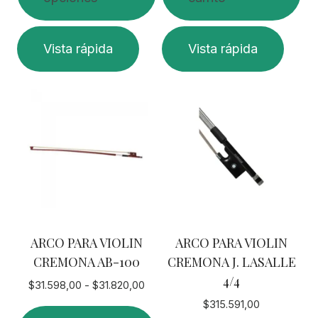
Este
Vista rápida
Vista rápida
producto
tiene
múltiples
variantes.
Las
opciones
se
pueden
elegir
en
ARCO PARA VIOLIN
ARCO PARA VIOLIN
la
CREMONA AB-100
CREMONA J. LASALLE
página
4/4
de
Rango
$
31.598,00
-
$
31.820,00
de
producto
$
315.591,00
precios: