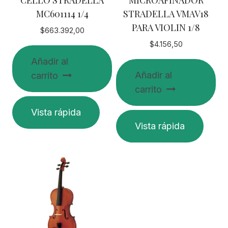
CELLO STRADELLA
MICROAFINADOR
MC601114 1/4
STRADELLA VMAV18
PARA VIOLIN 1/8
$
663.392,00
$
4.156,50
Añadir al
Añadir al
carrito
carrito
Vista rápida
Vista rápida