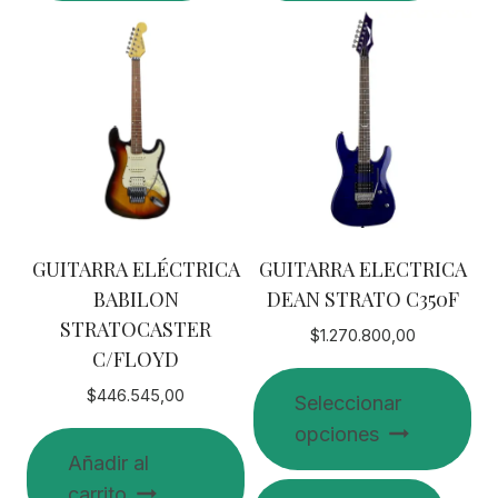
GUITARRA ELÉCTRICA
GUITARRA ELECTRICA
BABILON
DEAN STRATO C350F
STRATOCASTER
$
1.270.800,00
C/FLOYD
$
446.545,00
Seleccionar
opciones
Añadir al
Este
carrito