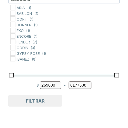
de
ARIA
(1)
BABILON
producto
(1)
CORT
(1)
DONNER
(1)
EKO
(1)
ENCORE
(1)
FENDER
(7)
GODIN
(3)
GYPSY ROSE
(1)
IBANEZ
(8)
Jay Turser
(3)
KANSAS
(5)
LEONARD
(3)
LTD
(1)
$
-
NEWEN
Minimum Price
Maximum Price
(1)
ONAS
(1)
PALMER
(1)
FILTRAR
RIVERHEAD
(1)
SCHECTER
(1)
SQUIER
(5)
STERLING
(1)
SX
(2)