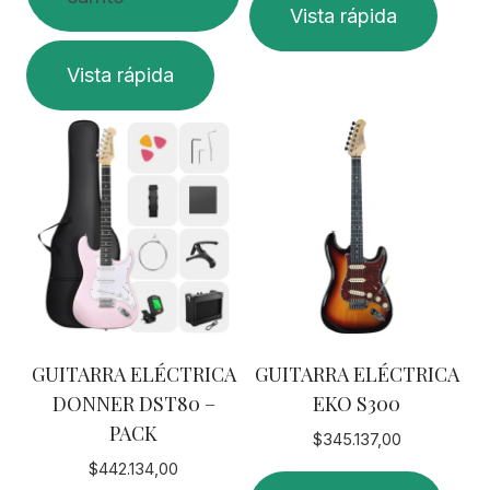
Vista rápida
producto
tiene
Vista rápida
múltiples
variantes.
Las
opciones
se
pueden
elegir
en
la
página
GUITARRA ELÉCTRICA
GUITARRA ELÉCTRICA
de
DONNER DST80 –
EKO S300
producto
PACK
$
345.137,00
$
442.134,00