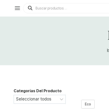
Saltar
Búsqueda
de
al
productos
contenido
I
Categorías Del Producto
Eco