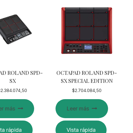
AD ROLAND SPD-
OCTAPAD ROLAND SPD-
SX
SX SPECIAL EDITION
$
2.384.074,50
$
2.704.084,50
er más
Leer más
ta rápida
Vista rápida