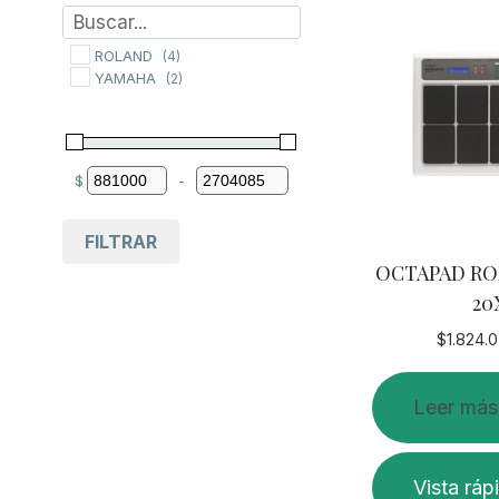
ROLAND
(4)
YAMAHA
(2)
$
-
Minimum Price
Maximum Price
FILTRAR
OCTAPAD RO
20
$
1.824.
Leer más
Vista ráp