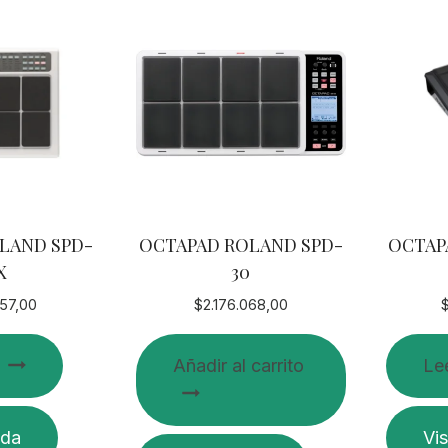
LAND SPD-
OCTAPAD ROLAND SPD-
OCTAP
X
30
057,00
$
2.176.068,00
Añadir al carrito
Le
ida
Vis