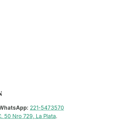
N
WhatsApp:
221-5473570
. 50 Nro 729, La Plata
.