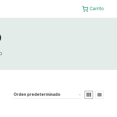
Carrito
D
D