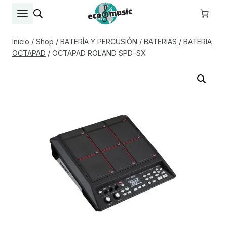
Saltar
al
contenido
Inicio
/
Shop
/
BATERÍA Y PERCUSIÓN
/
BATERIAS
/
BATERIA
OCTAPAD
/
OCTAPAD ROLAND SPD-SX