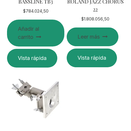
BASSLINE TB3
ROLAND JAZZ CHORUS
22
$
784.024,50
$
1.808.056,50
Añadir al
Leer más
carrito
Vista rápida
Vista rápida