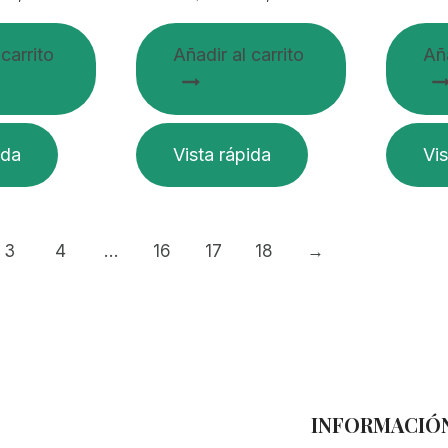
 carrito
Añadir al carrito
Aña
ida
Vista rápida
Vis
3
4
…
16
17
18
→
INFORMACIÓ