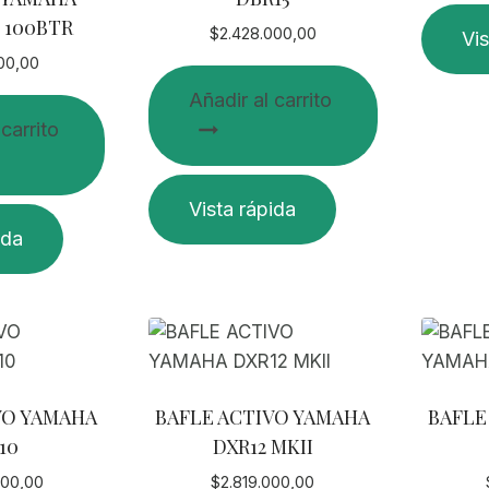
producto
 100BTR
$
2.428.000,00
Vis
000,00
Añadir al carrito
 carrito
Vista rápida
ida
VO YAMAHA
BAFLE ACTIVO YAMAHA
BAFLE
10
DXR12 MKII
000,00
$
2.819.000,00