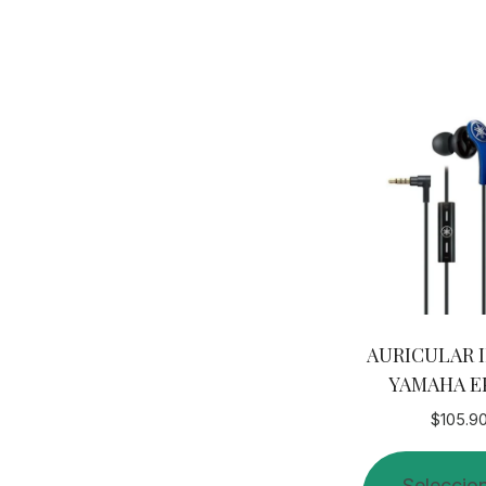
AURICULAR 
YAMAHA E
$
105.9
Seleccio