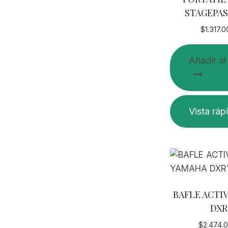
producto
STAGEPAS
$
1.317.
Añadir al
Vista ráp
BAFLE ACTI
DXR
$
2.474.