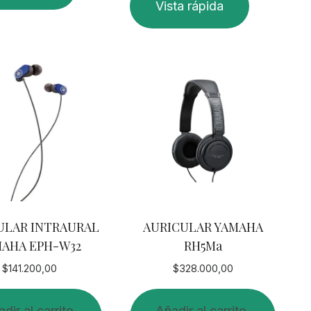
Vista rápida
ULAR INTRAURAL
AURICULAR YAMAHA
AHA EPH-W32
RH5Ma
$
141.200,00
$
328.000,00
dir al carrito
Añadir al carrito