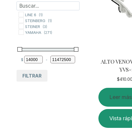
LINE 6
(1)
STEINBERG
(1)
STEINER
(3)
YAMAHA
(271)
$
-
ALTO VENO
Minimum Price
Maximum Price
YVS-
FILTRAR
$
410.0
Leer más
Vista ráp