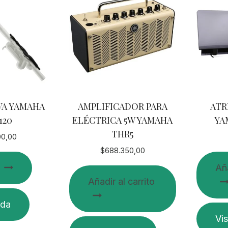
VA YAMAHA
AMPLIFICADOR PARA
ATR
120
ELÉCTRICA 5W YAMAHA
YA
THR5
00,00
$
688.350,00
Aña
Añadir al carrito
ida
Vis