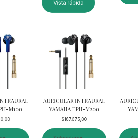
Vista rápida
INTRAURAL
AURICULAR INTRAURAL
AURIC
PH-M100
YAMAHA EPH-M200
YAM
00,00
$
167.675,00
nar
Seleccionar
Aña