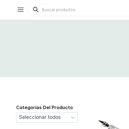
Saltar
Búsqueda
de
al
productos
contenido
Categorías Del Producto