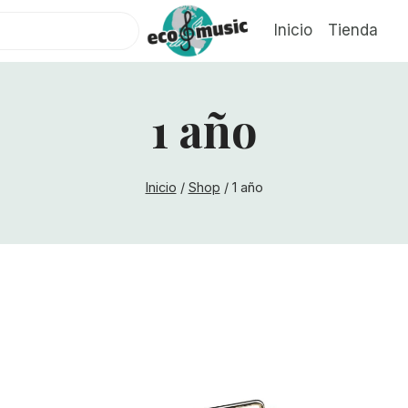
Inicio
Tienda
1 año
Inicio
/
Shop
/
1 año