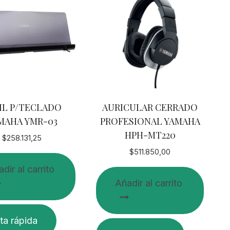
IL P/TECLADO
AURICULAR CERRADO
MAHA YMR-03
PROFESIONAL YAMAHA
HPH-MT220
$
258.131,25
$
511.850,00
dir al carrito
Añadir al carrito
ta rápida