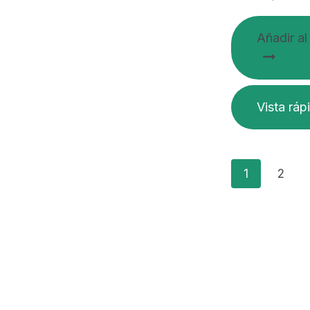
Añadir al
Vista ráp
1
2