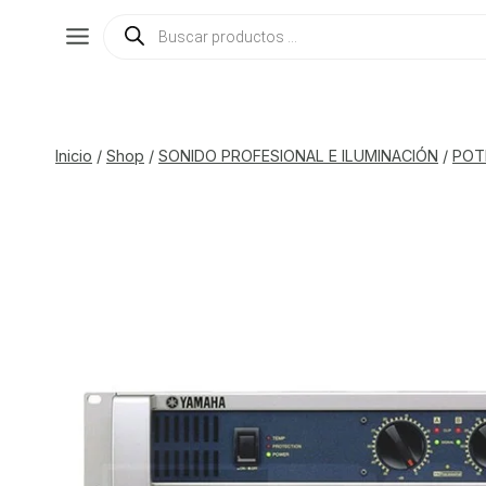
Saltar
Búsqueda
de
al
productos
contenido
Inicio
/
Shop
/
SONIDO PROFESIONAL E ILUMINACIÓN
/
POT