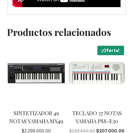
Productos relacionados
¡Oferta!
SINTETIZADOR 49
TECLADO 37 NOTAS
NOTAS YAMAHA MX49
YAMAHA PSS-E30
El
El
$
2.299.000,00
$
230.000,00
$
207.000,00