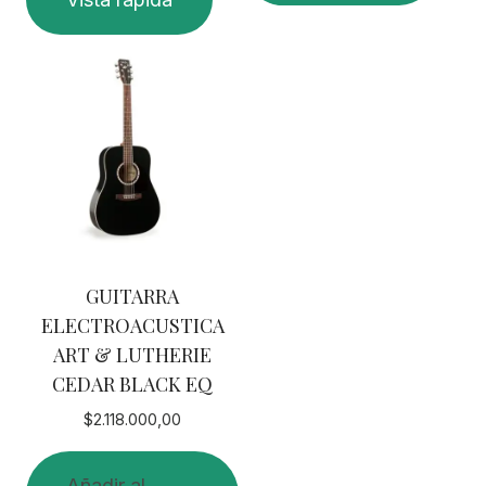
producto
tiene
múltiples
variantes.
Las
opciones
se
pueden
elegir
en
GUITARRA
la
ELECTROACUSTICA
página
ART & LUTHERIE
de
CEDAR BLACK EQ
producto
$
2.118.000,00
Añadir al