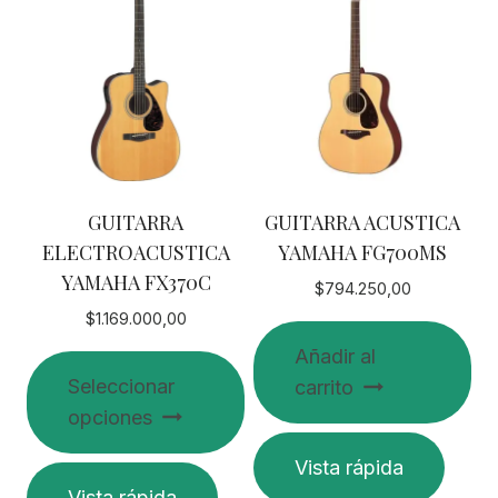
GUITARRA
GUITARRA ACUSTICA
ELECTROACUSTICA
YAMAHA FG700MS
YAMAHA FX370C
$
794.250,00
$
1.169.000,00
Añadir al
Seleccionar
carrito
opciones
Vista rápida
Este
Vista rápida