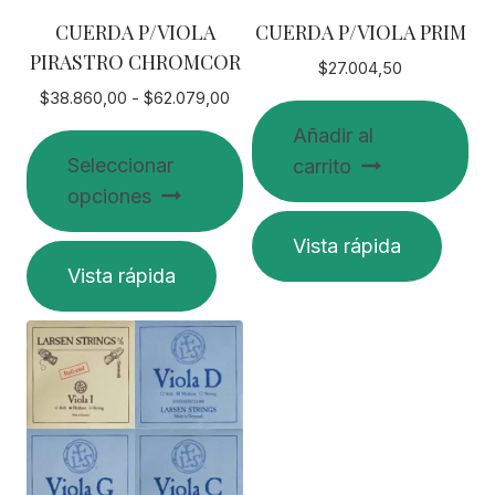
CUERDA P/VIOLA
CUERDA P/VIOLA PRIM
PIRASTRO CHROMCOR
$
27.004,50
Rango
$
38.860,00
-
$
62.079,00
de
Añadir al
precios:
Seleccionar
carrito
desde
opciones
$38.860,00
hasta
Vista rápida
$62.079,00
Este
Vista rápida
producto
tiene
múltiples
variantes.
Las
opciones
se
pueden