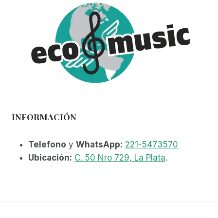
se
pueden
elegir
en
la
página
de
producto
INFORMACIÓN
Telefono
y
WhatsApp:
221-5473570
Ubicación:
C. 50 Nro 729, La Plata
.