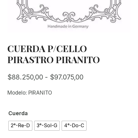
CUERDA P/CELLO
PIRASTRO PIRANITO
Rango
$
88.250,00
-
$
97.075,00
de
Modelo: PIRANITO
precios:
desde
Cuerda
$88.250,00
2°-Re-D
3°-Sol-G
4°-Do-C
hasta