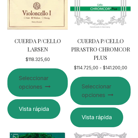
CUERDA P/CELLO
CUERDA P/CELLO
LARSEN
PIRASTRO CHROMCOR
PLUS
$
118.325,60
Rang
$
114.725,00
-
$
141.200,00
de
Seleccionar
preci
Seleccionar
opciones
desd
opciones
$114.
Este
hast
Vista rápida
$141.
producto
Este
Vista rápida
tiene
producto
múltiples
tiene
variantes.
múltiples