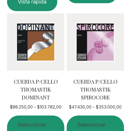
Vista rápida
producto
tiene
tiene
múltiples
múltiples
variantes.
variantes.
Las
Las
opciones
opciones
se
se
pueden
pueden
elegir
elegir
en
en
la
CUERDA P/CELLO
CUERDA P/CELLO
la
página
THOMASTIK
THOMASTIK
página
de
DOMINANT
SPIROCORE
de
producto
producto
Rango
Ran
$
88.250,00
-
$
103.782,00
$
47.430,00
-
$
353.000,00
de
de
precios:
prec
Seleccionar
Seleccionar
desde
des