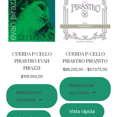
Las
variantes.
opciones
Las
se
opciones
pueden
se
elegir
pueden
en
elegir
la
en
CUERDA P/CELLO
CUERDA P/CELLO
página
la
PIRASTRO EVAH
PIRASTRO PIRANITO
de
página
PIRAZZI
producto
de
Rang
$
88.250,00
-
$
97.075,00
de
producto
$
109.004,00
preci
Seleccionar
desd
Seleccionar
opciones
$88.
opciones
hasta
$97.
Este
Vista rápida
Este
producto