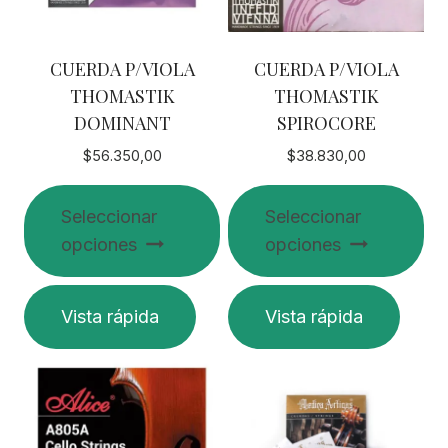
en
la
CUERDA P/VIOLA
CUERDA P/VIOLA
página
THOMASTIK
THOMASTIK
de
DOMINANT
SPIROCORE
producto
$
56.350,00
$
38.830,00
Seleccionar
Seleccionar
opciones
opciones
Este
Este
Vista rápida
Vista rápida
producto
producto
tiene
tiene
múltiples
múltiples
variantes.
variantes.
Las
Las