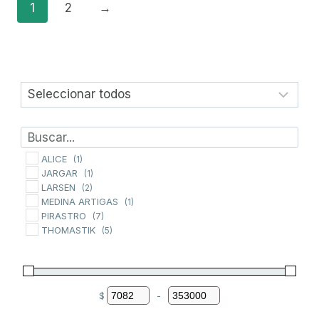
variantes.
variantes.
1
2
→
Las
Las
opciones
opciones
se
se
pueden
pueden
elegir
elegir
en
en
la
la
página
página
ALICE
(1)
JARGAR
de
de
(1)
LARSEN
(2)
producto
producto
MEDINA ARTIGAS
(1)
PIRASTRO
(7)
THOMASTIK
(5)
$
-
Minimum Price
Maximum Price