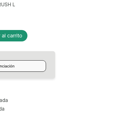
RUSH L
 al carrito
zada
da