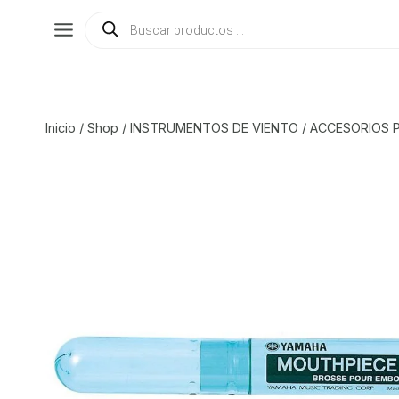
Saltar
Búsqueda
de
al
productos
contenido
Inicio
/
Shop
/
INSTRUMENTOS DE VIENTO
/
ACCESORIOS 