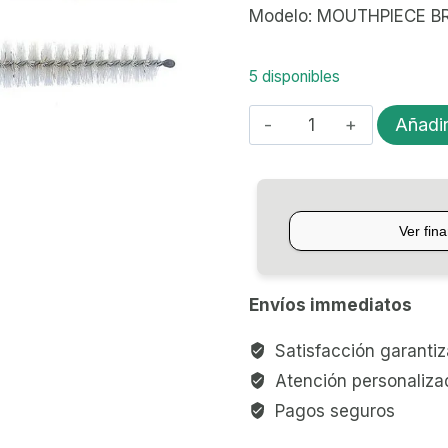
Modelo: MOUTHPIECE B
5 disponibles
CEPILLO
Añadir
LIMPIEZA
PARA
VIENTOS
YAMAHA
MOUTHPIECE
BRUSH
Envíos immediatos
L
cantidad
Satisfacción garanti
Atención personaliza
Pagos seguros