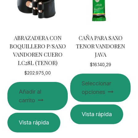
ABRAZADERA CON
CAÑA PARA SAXO
BOQUILLERO P/SAXO
TENOR VANDOREN
VANDOREN CUERO
JAVA
LC28L (TENOR)
$
16.140,29
$
202.975,00
Seleccionar
Añadir al
opciones
carrito
Este
Vista rápida
producto
Vista rápida
tiene
múltiples