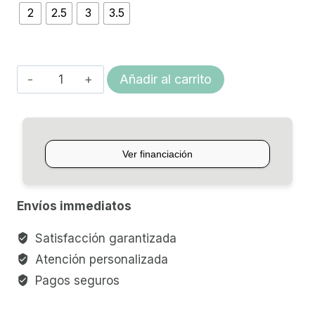
2
2.5
3
3.5
CAÑA
Añadir al carrito
PARA
SAXO
BARITONO
VANDOREN
TRADICIONAL
cantidad
Envíos immediatos
Satisfacción garantizada
Atención personalizada
Pagos seguros