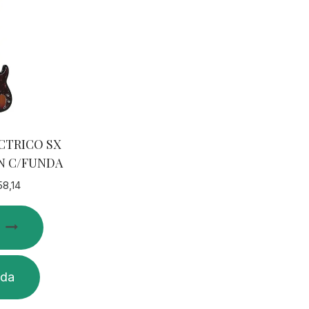
CTRICO SX
ON C/FUNDA
58,14
ida