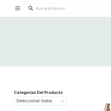
Saltar
Búsqueda
de
al
productos
contenido
Categorías Del Producto