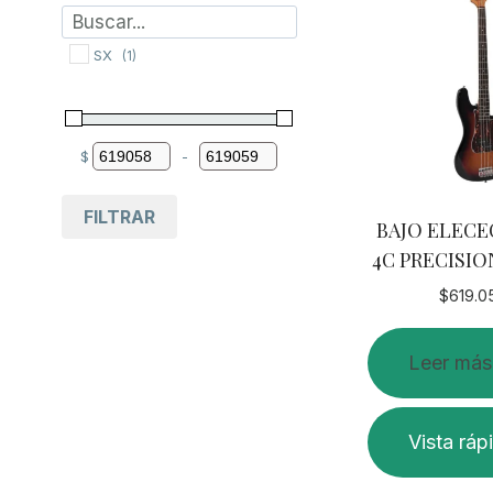
SX
(1)
$
-
Minimum Price
Maximum Price
FILTRAR
BAJO ELECE
4C PRECISI
$
619.0
Leer más
Vista ráp