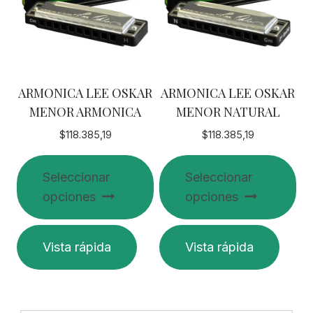
ARMONICA LEE OSKAR
ARMONICA LEE OSKAR
MENOR ARMONICA
MENOR NATURAL
$
118.385,19
$
118.385,19
Seleccionar
Seleccionar
opciones
opciones
Este
Este
Vista rápida
Vista rápida
producto
producto
tiene
tiene
múltiples
múltiples
variantes.
variantes.