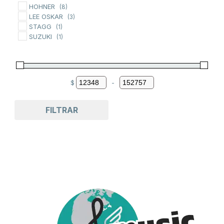
pueden
HOHNER
(8)
LEE OSKAR
(3)
elegir
STAGG
(1)
en
SUZUKI
(1)
la
página
de
$
-
producto
Minimum Price
Maximum Price
FILTRAR