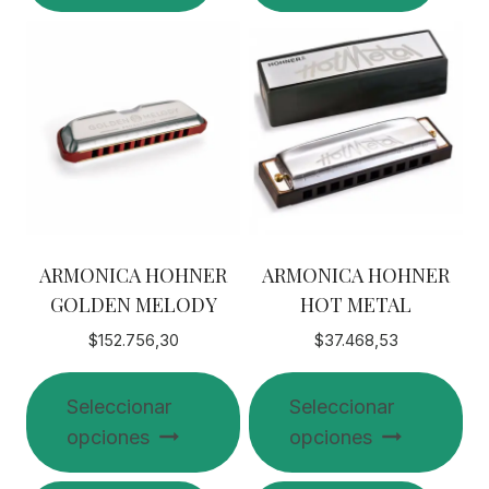
tiene
tiene
múltiples
múltiples
variantes.
variantes.
Las
Las
opciones
opciones
se
se
pueden
pueden
elegir
elegir
en
en
ARMONICA HOHNER
ARMONICA HOHNER
la
la
GOLDEN MELODY
HOT METAL
página
página
de
de
$
152.756,30
$
37.468,53
producto
producto
Seleccionar
Seleccionar
opciones
opciones