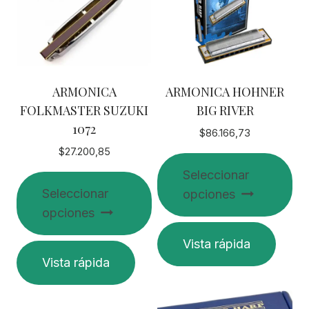
ARMONICA
ARMONICA HOHNER
FOLKMASTER SUZUKI
BIG RIVER
1072
$
86.166,73
$
27.200,85
Seleccionar
Seleccionar
opciones
opciones
Este
Vista rápida
Este
producto
Vista rápida
producto
tiene
tiene
múltiples
múltiples
variantes.