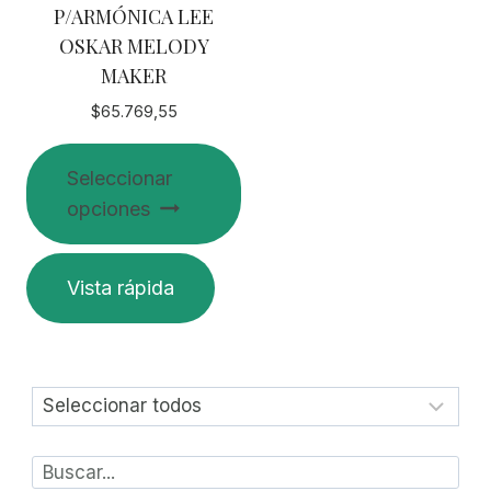
P/ARMÓNICA LEE
página
página
OSKAR MELODY
de
de
MAKER
producto
producto
$
65.769,55
Seleccionar
opciones
Este
Vista rápida
producto
tiene
múltiples
variantes.
Las
opciones
se