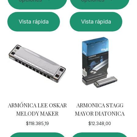
Este
Este
Vista rápida
Vista rápida
producto
producto
tiene
tiene
múltiples
múltiples
variantes.
variantes.
Las
Las
opciones
opciones
se
se
pueden
pueden
elegir
elegir
en
en
ARMÓNICA LEE OSKAR
ARMONICA STAGG
la
la
MELODY MAKER
MAYOR DIATONICA
página
página
de
de
$
118.385,19
$
12.348,00
producto
producto