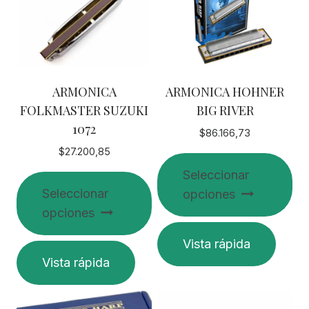
ARMONICA
ARMONICA HOHNER
FOLKMASTER SUZUKI
BIG RIVER
1072
$
86.166,73
$
27.200,85
Seleccionar
Seleccionar
opciones
opciones
Este
Vista rápida
Este
producto
Vista rápida
producto
tiene
tiene
múltiples
múltiples
variantes.