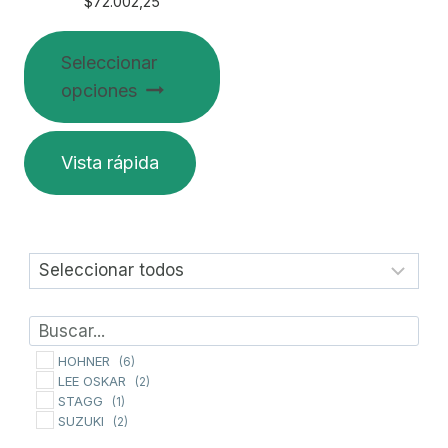
de
de
$
72.002,25
producto
producto
Seleccionar
opciones
Este
Vista rápida
producto
tiene
múltiples
variantes.
Las
opciones
se
pueden
HOHNER
(6)
LEE OSKAR
(2)
elegir
STAGG
(1)
en
SUZUKI
(2)
la