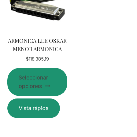
ARMONICA LEE OSKAR
MENOR ARMONICA
$
118.385,19
Seleccionar
opciones
Este
Vista rápida
producto
tiene
múltiples
variantes.