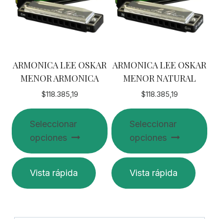
ARMONICA LEE OSKAR
ARMONICA LEE OSKAR
MENOR ARMONICA
MENOR NATURAL
$
118.385,19
$
118.385,19
Seleccionar
Seleccionar
opciones
opciones
Este
Este
Vista rápida
Vista rápida
producto
producto
tiene
tiene
múltiples
múltiples
variantes.
variantes.