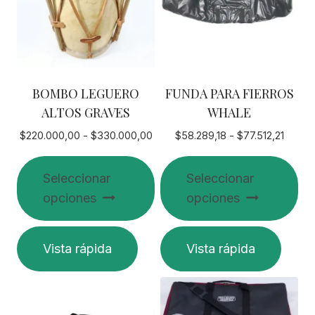
BOMBO LEGUERO
FUNDA PARA FIERROS
ALTOS GRAVES
WHALE
Rango
Rango
$
220.000,00
-
$
330.000,00
$
58.289,18
-
$
77.512,21
de
de
precios:
precio
Seleccionar
Seleccionar
desde
desde
opciones
opciones
$220.000,00
$58.28
hasta
hasta
$330.000,00
$77.51
Este
Este
Vista rápida
Vista rápida
producto
producto
tiene
tiene
múltiples
múltiples
variantes.
variantes.