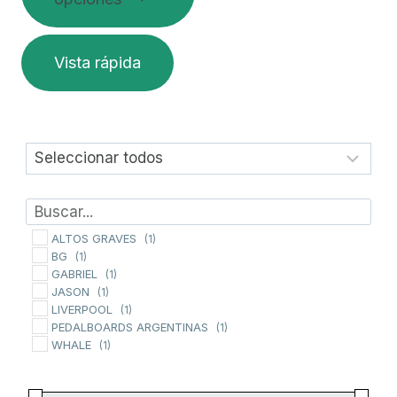
$14.077,56
hasta
$21.084,20
Este
Vista rápida
producto
tiene
múltiples
variantes.
Las
opciones
se
pueden
ALTOS GRAVES
(1)
BG
(1)
elegir
GABRIEL
(1)
en
JASON
(1)
la
LIVERPOOL
(1)
PEDALBOARDS ARGENTINAS
(1)
página
WHALE
(1)
de
producto