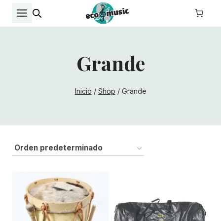
Saltar
al
contenido
Grande
Inicio
/
Shop
/
Grande