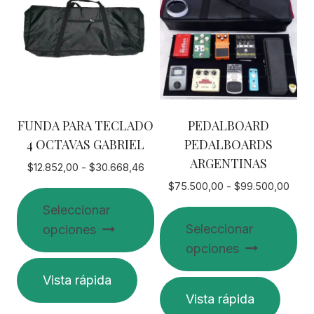
Las
Las
opciones
opciones
se
se
pueden
pueden
elegir
elegir
en
en
FUNDA PARA TECLADO
PEDALBOARD
la
la
4 OCTAVAS GABRIEL
PEDALBOARDS
página
página
ARGENTINAS
de
de
Rango
$
12.852,00
-
$
30.668,46
de
producto
producto
Rang
$
75.500,00
-
$
99.500,00
precios:
de
Seleccionar
desde
preci
Seleccionar
opciones
$12.852,00
desd
hasta
opciones
$75.
$30.668,46
Este
hast
Vista rápida
$99.
producto
Este
Vista rápida
tiene
producto