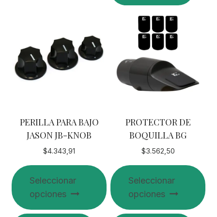
múltiples
tiene
variantes.
múltiples
Las
variantes.
opciones
Las
se
opciones
pueden
se
elegir
pueden
en
elegir
la
en
PERILLA PARA BAJO
PROTECTOR DE
página
la
JASON JB-KNOB
BOQUILLA BG
de
página
producto
de
$
4.343,91
$
3.562,50
producto
Seleccionar
Seleccionar
opciones
opciones