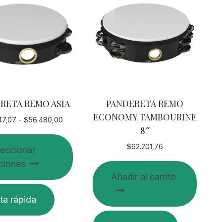
RETA REMO ASIA
PANDERETA REMO
ECONOMY TAMBOURINE
Rango
47,07
-
$
56.480,00
8″
de
precios:
$
62.201,76
leccionar
desde
ciones
$42.847,07
Añadir al carrito
hasta
$56.480,00
ta rápida
o