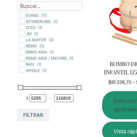
EVANS
(11)
INTERDRUMS
(1)
IZZO
(1)
JM
(1)
LA MAYOR
(2)
REMO
(3)
REMO ASIA
(1)
REMO ASIA / ENCORE
(1)
BOMBO D
RMV
(1)
WHALE
INFANTIL I
(1)
$
81.338,70
-
$
-
Seleccio
Minimum Price
Maximum Price
opciones
FILTRAR
Este
Vista ráp
producto