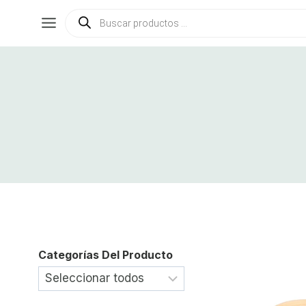
Saltar
Búsqueda
de
al
productos
contenido
Categorías Del Producto