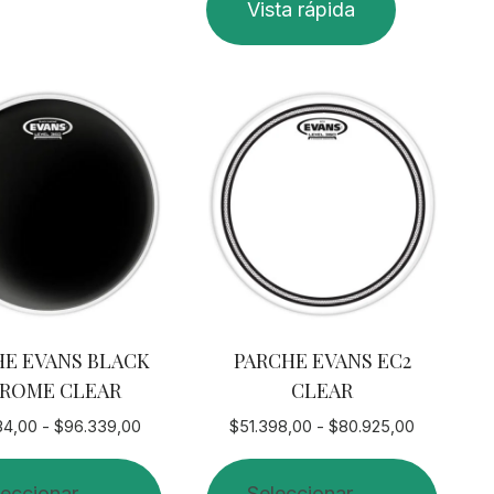
Vista rápida
es
s.
es
o
HE EVANS BLACK
PARCHE EVANS EC2
ROME CLEAR
CLEAR
Rango
Rango
34,00
-
$
96.339,00
$
51.398,00
-
$
80.925,00
de
de
precios:
precios:
leccionar
Seleccionar