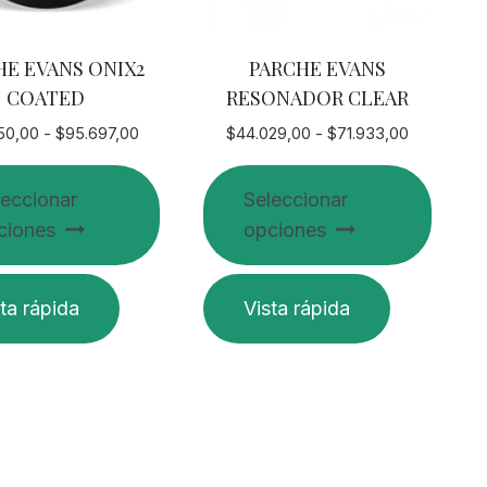
la
página
HE EVANS ONIX2
PARCHE EVANS
de
COATED
RESONADOR CLEAR
o
producto
Rango
Rango
50,00
-
$
95.697,00
$
44.029,00
-
$
71.933,00
de
de
precios:
precios:
leccionar
Seleccionar
desde
desde
ciones
opciones
$53.950,00
$44.029,0
hasta
hasta
$95.697,00
$71.933,0
Este
ta rápida
Vista rápida
o
producto
tiene
es
múltiples
s.
variantes.
Las
es
opciones