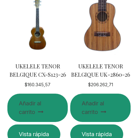
UKELELE TENOR
UKELELE TENOR
BELGIQUE CX-S123-26
BELGIQUE UK-2860-26
$
160.345,57
$
206.262,71
Añadir al
Añadir al
carrito
carrito
Vista rápida
Vista rápida