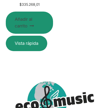
$
335.268,01
Añadir al
carrito
Vista rápida