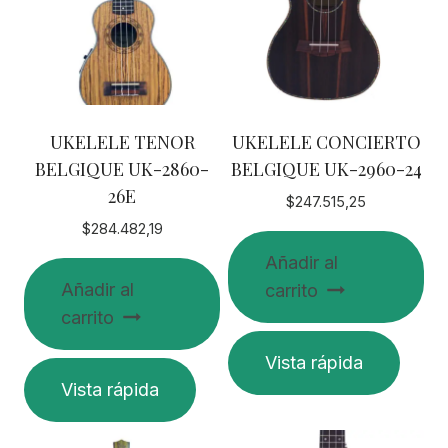
UKELELE TENOR
UKELELE CONCIERTO
BELGIQUE UK-2860-
BELGIQUE UK-2960-24
26E
$
247.515,25
$
284.482,19
Añadir al
Añadir al
carrito
carrito
Vista rápida
Vista rápida