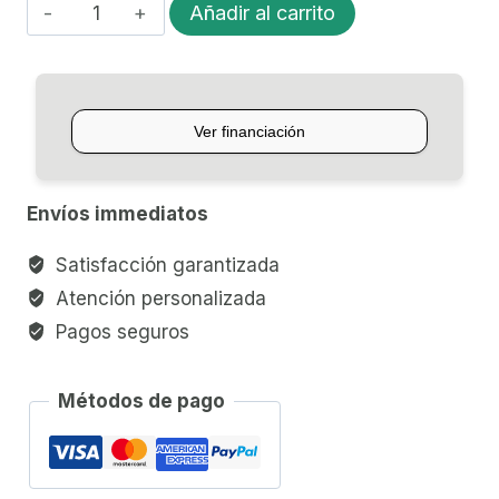
UKELELE
Añadir al carrito
TENOR
BELGIQUE
UK-
2960-
26
cantidad
Envíos immediatos
Satisfacción garantizada
Atención personalizada
Pagos seguros
Métodos de pago