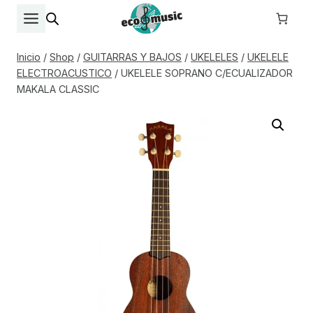
Saltar
al
contenido
Inicio
/
Shop
/
GUITARRAS Y BAJOS
/
UKELELES
/
UKELELE
ELECTROACUSTICO
/
UKELELE SOPRANO C/ECUALIZADOR
MAKALA CLASSIC