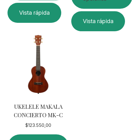
Vista rápida
Este
Vista rápida
producto
tiene
múltiples
variantes.
Las
opciones
se
pueden
elegir
en
UKELELE MAKALA
la
CONCIERTO MK-C
página
de
$
123.550,00
producto