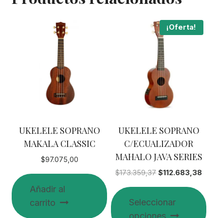
¡Oferta!
UKELELE SOPRANO
UKELELE SOPRANO
MAKALA CLASSIC
C/ECUALIZADOR
MAHALO JAVA SERIES
$
97.075,00
El
El
$
173.359,37
$
112.683,38
precio
prec
Añadir al
original
actua
Seleccionar
carrito
era:
es:
opciones
$173.359,37.
$112