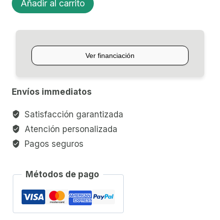
Añadir al carrito
PARA
BAJO
FENDER
STANDARD
MEDIUM
JUMBO
Envíos immediatos
cantidad
Satisfacción garantizada
Atención personalizada
Pagos seguros
Métodos de pago