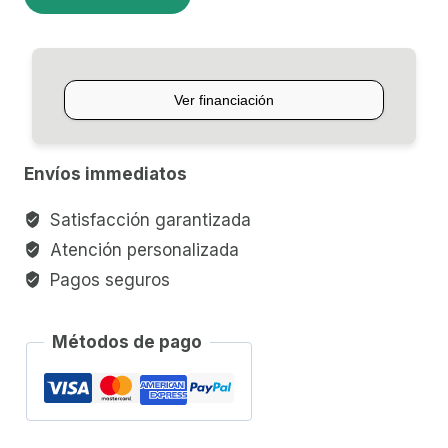
GOL
BY
IZZO
5480EX
14
PULGADAS
Envíos immediatos
cantidad
Satisfacción garantizada
Atención personalizada
Pagos seguros
Métodos de pago