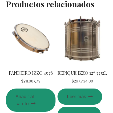
Productos relacionados
PANDEIRO IZZO 4978
REPIQUE IZZO 12″ 7752L
$
211.007,79
$
297.734,00
Añadir al
Leer más
carrito