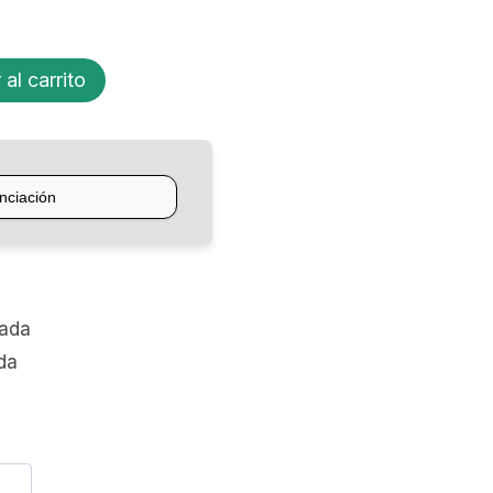
 al carrito
zada
da