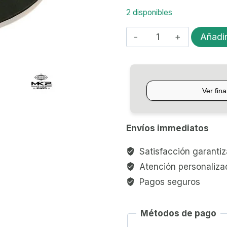
2 disponibles
SORDINA
Añadir
P/PLATILLO
EVANS
cantidad
Envíos immediatos
Satisfacción garanti
Atención personaliza
Pagos seguros
Métodos de pago