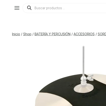
Saltar
Búsqueda
de
al
productos
contenido
Inicio
/
Shop
/
BATERÍA Y PERCUSIÓN
/
ACCESORIOS
/
SORD