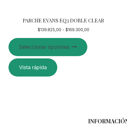
PARCHE EVANS EQ3 DOBLE CLEAR
Rango
$
139.825,00
-
$
169.300,00
de
Este
precios:
Seleccionar opciones
producto
desde
$139.825,00
tiene
hasta
múltiples
Vista rápida
$169.300,00
variantes.
Las
opciones
se
pueden
elegir
en
INFORMACIÓ
la