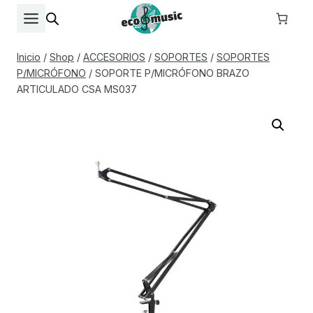
Saltar
al
contenido
Inicio
/
Shop
/
ACCESORIOS
/
SOPORTES
/
SOPORTES
P/MICRÓFONO
/
SOPORTE P/MICRÓFONO BRAZO
ARTICULADO CSA MS037