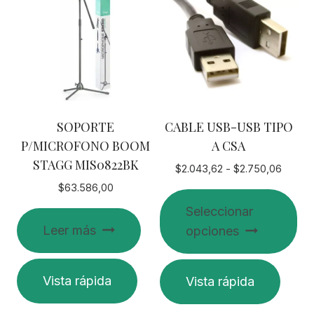
SOPORTE
CABLE USB-USB TIPO
P/MICROFONO BOOM
A CSA
STAGG MIS0822BK
Rango
$
2.043,62
-
$
2.750,06
de
$
63.586,00
precio
Seleccionar
desde
Leer más
opciones
$2.043
hasta
$2.750
Este
Vista rápida
Vista rápida
producto
tiene