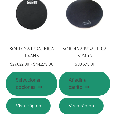
SORDINA P/BATERIA
SORDINA P/BATERIA
EVANS
SPM 16
Rango
$
27.022,00
-
$
44.279,00
$
38.570,01
de
precios:
Seleccionar
Añadir al
desde
opciones
carrito
$27.022,00
hasta
$44.279,00
Este
Vista rápida
Vista rápida
producto
tiene