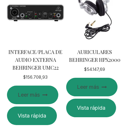
INTERFACE/PLACA DE
AURICULARES
AUDIO EXTERNA
BEHRINGER HPX2000
BEHRINGER UMC22
$
54.147,69
$
156.708,93
Leer más
Leer más
Vista rápida
Vista rápida