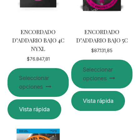
ENCORDADO
ENCORDADO
D’ADDARIO BAJO 4C
D’ADDARIO BAJO 5C
NYXL
$
87.131,85
$
76.847,81
Seleccionar
Seleccionar
opciones
opciones
Este
Vista rápida
Este
producto
Vista rápida
producto
tiene
tiene
múltiples
múltiples
variantes.
variantes.
Las