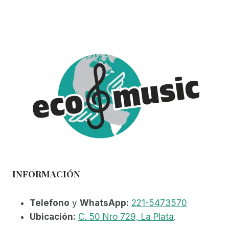
múltiples
variantes.
Las
opciones
se
pueden
elegir
en
la
página
de
producto
INFORMACIÓN
Telefono
y
WhatsApp:
221-5473570
Ubicación:
C. 50 Nro 729, La Plata
.