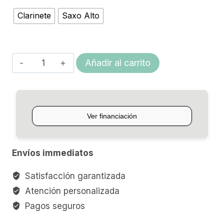
$70.600,00
Clarinete
Saxo Alto
hasta
$84.720,00
SET
Añadir al carrito
DE
BOQUILLA/LIMPIEZA
P/VIENTO
LA
VOZ
SMART
Envíos immediatos
PAK
cantidad
Satisfacción garantizada
Atención personalizada
Pagos seguros