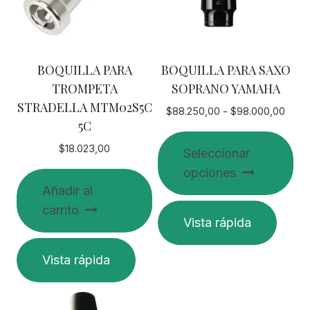
BOQUILLA PARA
BOQUILLA PARA SAXO
TROMPETA
SOPRANO YAMAHA
STRADELLA MTM02S5C
Rang
$
88.250,00
-
$
98.000,00
5C
de
preci
$
18.023,00
Seleccionar
desd
opciones
$88.
Añadir al
hasta
$98.
Este
carrito
Vista rápida
producto
tiene
Vista rápida
múltiples
variantes.
Las