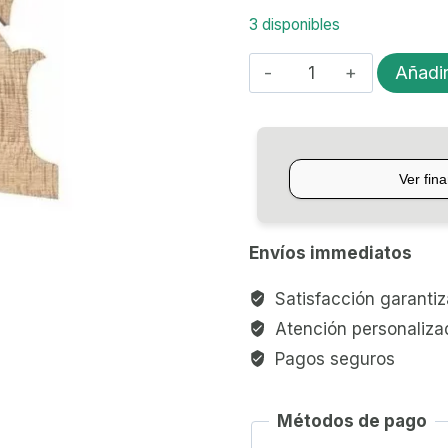
3 disponibles
PUENTE
Añadir
PARA
CELLO
STRADELLA
PC44
4/4
cantidad
Envíos immediatos
Satisfacción garanti
Atención personaliza
Pagos seguros
Métodos de pago