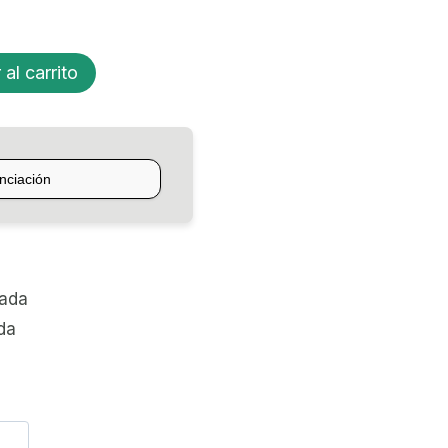
 al carrito
zada
da