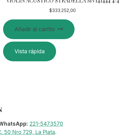
VIOLIN ACUSTICO STRADELLA MV141444 4/4
$
333.252,00
Añadir al carrito
Vista rápida
N
WhatsApp:
221-5473570
. 50 Nro 729, La Plata
.