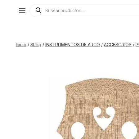
Saltar
Búsqueda
de
al
productos
contenido
Inicio
/
Shop
/
INSTRUMENTOS DE ARCO
/
ACCESORIOS
/
P