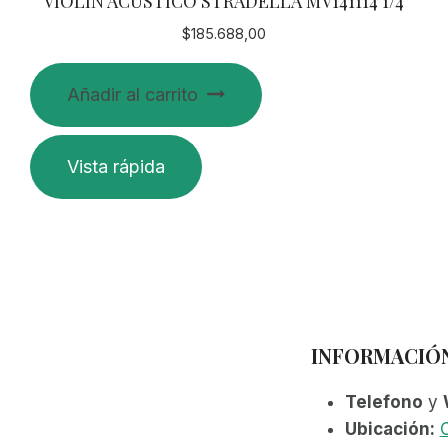
VIOLIN ACUSTICO STRADELLA MV141114 1/4
$
185.688,00
Añadir al carrito
Vista rápida
INFORMACIÓ
Telefono
y
Ubicación:
C