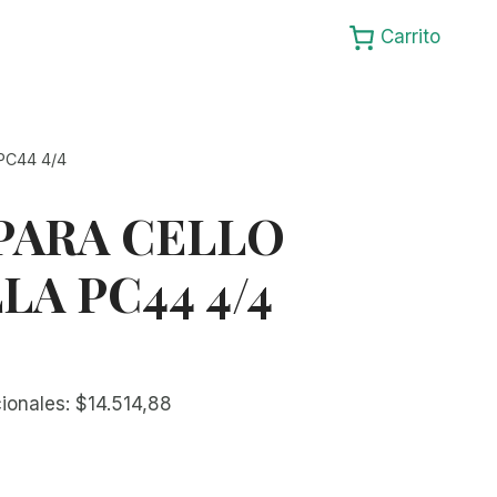
Carrito
PC44 4/4
PARA CELLO
A PC44 4/4
cionales:
$
14.514,88