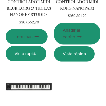
CONTROLADOR MIDI
CONTROLADOR MIDI
BLUE KORG 25 TECLAS
KORG NANOPAD2
NANOKEY STUDIO
$
160.391,20
$
367.552,70
Añadir al
Leer más
carrito
Vista rápida
Vista rápida