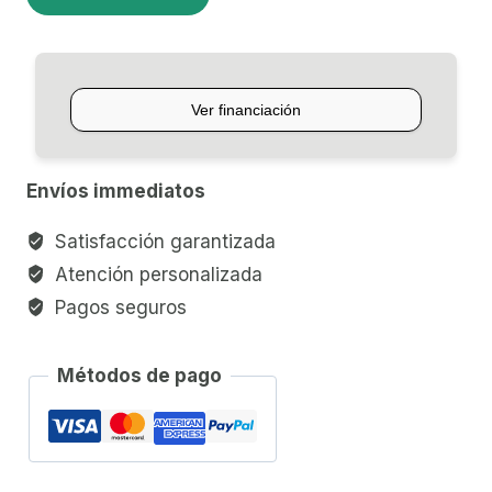
DE
EFECTOS
KORG
KAOSS
PAD
MINI
Envíos immediatos
KP
cantidad
Satisfacción garantizada
Atención personalizada
Pagos seguros
Métodos de pago