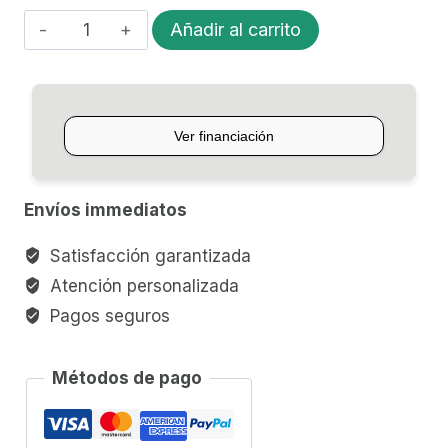
PREAMPLIFICADOR/ECUALIZADOR
Añadir al carrito
L.
R.
BAGGS
STAGEPRO
ELEMENT
cantidad
Envíos immediatos
Satisfacción garantizada
Atención personalizada
Pagos seguros
Métodos de pago