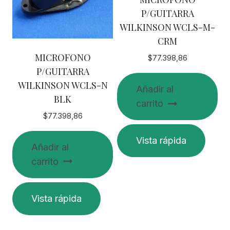
P/GUITARRA
WILKINSON WCLS-M-
CRM
MICROFONO
$
77.398,86
P/GUITARRA
WILKINSON WCLS-N
Añadir al
BLK
carrito
$
77.398,86
Vista rápida
Añadir al
carrito
Vista rápida