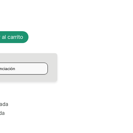
 al carrito
zada
da