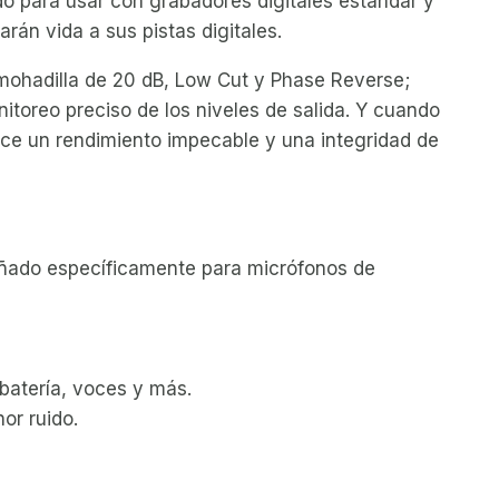
do para usar con grabadores digitales estándar y
rán vida a sus pistas digitales.
lmohadilla de 20 dB, Low Cut y Phase Reverse;
toreo preciso de los niveles de salida. Y cuando
rece un rendimiento impecable y una integridad de
señado específicamente para micrófonos de
 batería, voces y más.
or ruido.