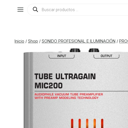
Saltar
Búsqueda
de
al
productos
contenido
Inicio
/
Shop
/
SONIDO PROFESIONAL E ILUMINACIÓN
/
PRO