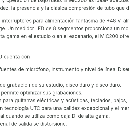
 y operación de bajo ruido. El MIC200 es ideal- adecua
dez, la presencia y la clásica compresión de tubo que da
: interruptores para alimentación fantasma de +48 V, a
ge. Un medidor LED de 8 segmentos proporciona un moni
lta gama en el estudio o en el escenario, el MIC200 of
0 cuenta con :
 fuentes de micrófono, instrumento y nivel de línea. Di
e grabación de su estudio, disco duro y disco duro.
e permite optimizar sus grabaciones.
 para guitarras eléctricas y acústicas, teclados, bajos,
 tecnología UTC para una calidez excepcional y el men
al cuando se utiliza como caja DI de alta gama.
señal de salida se distorsione.