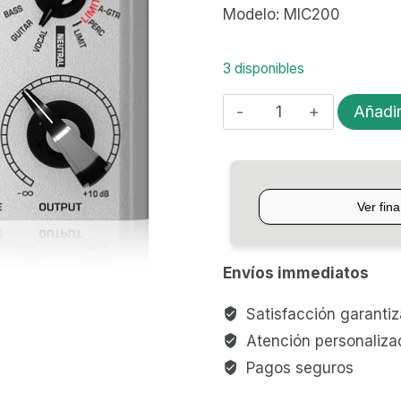
Modelo: MIC200
3 disponibles
PREAMPLIFICADOR
Añadir
DE
MICROFONO
BEHRINGER
MIC200
cantidad
Envíos immediatos
Satisfacción garanti
Atención personaliza
Pagos seguros