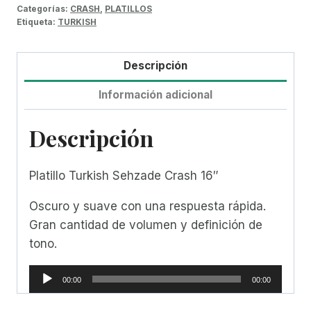
Categorías:
CRASH
,
PLATILLOS
Etiqueta:
TURKISH
Descripción
Información adicional
Descripción
Platillo Turkish Sehzade Crash 16″
Oscuro y suave con una respuesta rápida.
Gran cantidad de volumen y definición de
tono.
R
00:00
00:00
e