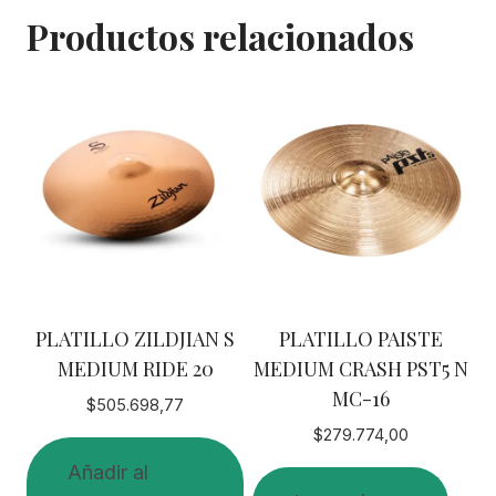
p
Productos relacionados
r
o
d
u
c
t
o
r
d
e
a
PLATILLO ZILDJIAN S
PLATILLO PAISTE
u
MEDIUM RIDE 20
MEDIUM CRASH PST5 N
d
MC-16
$
505.698,77
i
$
279.774,00
o
Añadir al