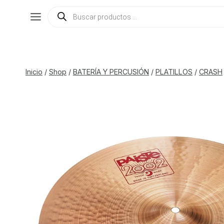
Saltar
Búsqueda
de
al
productos
contenido
Inicio
/
Shop
/
BATERÍA Y PERCUSIÓN
/
PLATILLOS
/
CRASH