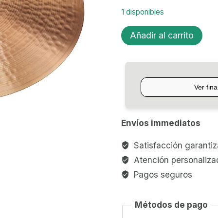
1 disponibles
PLATILLO
Añadir al carrito
PAISTE
2002
MEDIUM
CRASH
16"
cantidad
Envíos immediatos
Satisfacción garanti
Atención personaliza
Pagos seguros
Métodos de pago